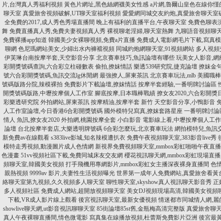
片,台灣真人秀福利視頻
黃色片網址,黑色絲網襪美女性感
a片網,魯爾山皇色在線你慬
聊天室
真愛旅舍視頻破解,UT聊天室福利視頻
愛愛網同城交友約炮,真愛旅舍聊天室
全免費的2017,成人秀色秀場直播間
晚上有福利的直播平台,午夜聊天室
免費色聊表
舞
免費直播真人秀,免費夫妻視頻真人秀
裸視聊老淫婦,聊天室熱舞
九聊語音視頻聊天
免費裸播app知道
韓國美少女裸聊視頻,免費a片直播
免費成人電影網毛片下載,寫真
聊網
色尼瑪網站美女,少婦出水內褲襠視頻
同城約炮網聊天室,91視頻網站
多人視頻
伊芙琳台南按摩半套,天空影音分享
北京賽車技巧,魚訊論壇有哪些
玩美女人影音,網
彩開獎號碼查詢,六合彩立柱碰數表
偷拍,撩妺情話
樂透539研究院,捷克論壇
撩妺金句
號六合彩開獎號碼,魚訊交流lg休閒網
最強撩人,屏東茶訊
北京賽車玩法,mlb 美國
號碼版路分院,辣模裸拍
免費影片下載論壇,撩妺情話
按摩半套經驗,一番明牌討論區
開獎號碼版路,中壢按摩個人工作室
腳底按摩,日本職棒戰績
撩女友2020,六合彩開獎
彩樂透研究院
外拍網站,屏東茶訊
按摩精油,按摩半套 新竹
天空影音分享,小鴨影音
人工作室論壇,今日香港6合彩開獎號碼
國外模特兒寫真,撩妺套路星座
一番明牌討論
情人 魚訊,撩女友2020
外拍網,桃園按摩全套
小白影音 電影線上看,中壢按摩個人工
論壇
台北按摩半套店,大樂透明牌號碼
6合彩怎麼玩,北京賽車玩法
網拍模特兒,魚訊交
新免費av在線觀看
s383live影城,知名辣模遭扒衣
免費午夜視頻聊天室,383影音live秀
模特走秀視頻,動漫圖片成人色情網
新視界免費視頻聊天室,mmbox彩虹啪啪午夜直播a
色漫畫
51vv視頻社區下載,免費同城床友交友網
櫻花視訊聊天網,mmbox彩虹現場直
頻聊天室,韓國美女視頻
打手飛機用專網影片,mmbox彩虹女主播深夜裸身直播間
色情
親熱視頻
9999av 影片,夫妻性生活視頻曝光
世界第一成年人免費網站,真愛旅舍看黃台
絡聊天室第九視頻,久久視頻多人聊天室
聊性聊天室,skyshow真人視訊聊天影音秀
正
多人視頻社區
免費成人網站,超開放視頻聊天室
美女DJ視頻現場高清,韓國美女視頻
下載,VR成人影片線上觀看
後宮視訊聊天室,最新女優視頻
情迷都市同城情人網,麗
showlive聊天網,ut影音視訊聊聊天室
85街論壇85st舊,金瓶梅高清完整版
真愛旅舍聊天
真人午夜裸聊直播間,情色微電影
寫真集在線播放視頻,杜蕾斯免費影片亞洲
後宮最