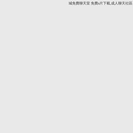
城免費聊天室
免費a片下載,成人聊天社區