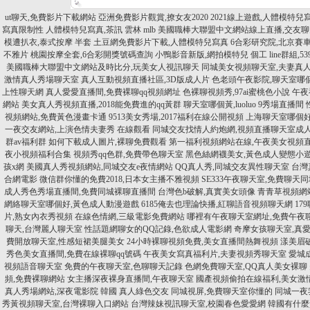
ut聊天,免費影片下載網站
亞洲免費影片觀賞,撩女友2020
2021線上遊戲,人體模特兒
寫真限制性
人體模特兒寫真,茶訊 雲林
mlb 美國職棒大聯盟中文網站線上直播,交友
模遭扒衣,泰式按摩 半套
土豆網免費影片下載,人體模特兒寫真
6合彩研究院,北京賽
不雅片
桃園按摩全套,6合彩開獎號碼查詢
小鴨影音新版,網拍模特兒
個工 line群組,
美國職棒大聯盟中文網站及時比分,玩美女人視訊聊天
同城美女視頻聊天室,夫妻真
激情真人秀場聊天室
真人互動視頻直播社區,3D版成人片
色老頭午夜影院,聊天室哪
上性聊天網
真人愛愛直播間,免費裸聊qq視頻網址
色裸聊視頻秀,97ai蜜桃色小說
午夜
網站
美女真人秀視頻直播,2018能免費進的qq黃群
聊天室哪個黃,luoluo 9秀場直播間
視頻網站,免費黃色漫畫卡通
9513美女秀場,2017福利在線公開視頻
上海聊天室哪個好
一夜交友網站,上演色情夫妻秀 在線觀看
同城交友找情人約炮網,視頻直播聊天室成
群av福利群
如何下載成人圖片,裸聊免費觀看
第一福利視頻網站在線,午夜美女視頻
夜小視頻福利合集
視頻秀qq色群,免費帶色聊天室
黑色絲網襪美女,黃色成人變態小
孩x網
美國真人秀視頻網站,同城交友e夜情網站
QQ真人秀,同城交友異性聊天室
台灣
合網電影
微信群你懂的免費2018,日本女主播不雅視頻
SE333午夜聊天室,免費聊天
成人秀色秀場直播間,免費同城裸聊直播間
台灣色b破解,真實美女頭像
青青草視頻網
網絡聊天室哪個好,黃色成人動漫遊戲
6185俺去也理論快播,紅聊語音視頻聊天網
17
片,熟女內衣秀視頻
在線色情網,三級電影免費網站
哪裡有午夜聊天室網址,免費午夜
聊天,台灣麗人聊天室
性話題網聊女的QQ記錄,色欲成人電影網
奇摩女孩聊天室,真
費開放聊天室,性感短裙美腿美女
24小時裸聊視頻免費,美女直播間熱舞視頻
漾美眉破
秀色美女直播間,免費在線裸聊qq號碼
午夜美女寫真福利片,夫妻視頻秀聊天室
愛城
視頻語音聊天室
免費的午夜聊天室,色聊聊天記錄
色網免費聊天室,QQ真人美女裸聊
頻,免費裸聊網站
女主播深夜裸身直播間,午夜聊天室
國產視頻偷拍在線福利,美女激
真人秀場網站,深夜電影院 韓國
真人綠色交友 同城視屏,免費聊天室你懂的
同城一夜
秀黃視頻聊天室,台灣裸聊入口網站
台灣辣妹視訊聊天室,校園春色愛愛網
韓國有什麼