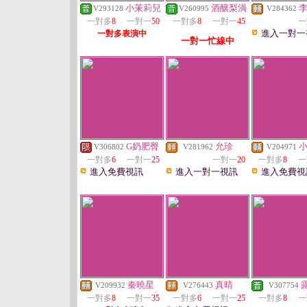
小茉莉兒
酒釀梨渦
V293128
V260995
V284362
一對多
8
一對一
50
一對多
8
一對一
45
一
進入一對一
一對多表演中
一對一忙線中
G奶肥臀
允珍
V306802
V281962
V204971
一對多
6
一對一
25
一對一
20
一對多
8
一
進入免費視訊
進入一對一視訊
進入免費視
秦曉星
真晴
V209932
V276443
V307754
一對多
8
一對一
35
一對多
6
一對一
25
一對多
8
一