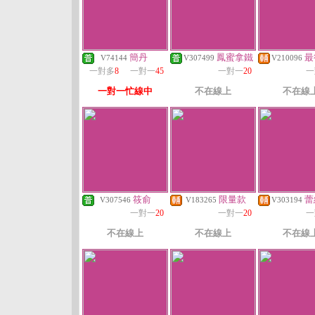
簡丹
鳳蜜拿鐵
最
V74144
V307499
V210096
一對多
8
一對一
45
一對一
20
一
一對一忙線中
不在線上
不在線
筱俞
限量款
蕾
V307546
V183265
V303194
一對一
20
一對一
20
一
不在線上
不在線上
不在線