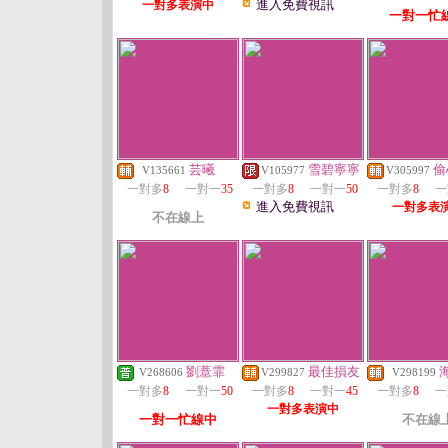
進入免費視訊
一對多表演中
一對一忙
芸曦
雪碧寧寧
偷
V135661
V105977
V305997
一對多
8
一對一
35
一對多
8
一對一
50
一對多
8
一
進入免費視訊
一對多表
不在線上
劉薏霏
最佳損友
V268606
V299827
V298199
一對多
8
一對一
50
一對多
8
一對一
45
一對多
8
一
一對多表演中
一對一忙線中
不在線