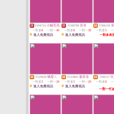
小貓毛毛
安帛
V294724
V268780
V306156
一對多
8
一對一
40
一對多
8
一對一
30
一對多
5
一
進入免費視訊
進入免費視訊
一對多表
憐星ㄦ
索菲非
玖
V129028
V133802
V90157
一對多
5
一對一
20
一對多
5
一對一
20
一對多
8
一
進入免費視訊
進入免費視訊
一對一忙