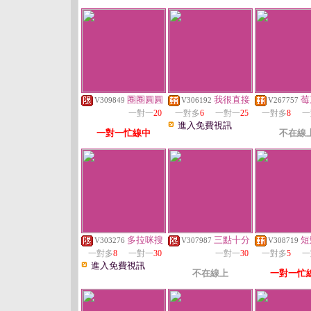
圈圈圓圓
我很直接
莓
V309849
V306192
V267757
一對一
20
一對多
6
一對一
25
一對多
8
一
進入免費視訊
一對一忙線中
不在線
多拉咪搜
三點十分
短
V303276
V307987
V308719
一對多
8
一對一
30
一對一
30
一對多
5
一
進入免費視訊
不在線上
一對一忙