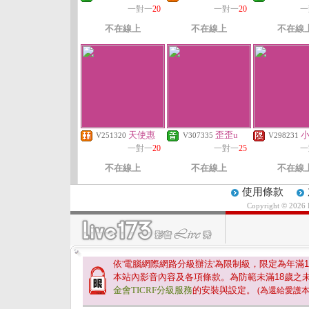
一對一
20
一對一
20
一
不在線上
不在線上
不在線
天使惠
歪歪u
V251320
V307335
V298231
一對一
20
一對一
25
一
不在線上
不在線上
不在線
使用條款
Copyright © 2026
依'電腦網際網路分級辦法'為限制級，限定為年滿
1
本站內影音內容及各項條款。為防範未滿
18
歲之
金會TICRF分級服務
的安裝與設定。
(為還給愛護