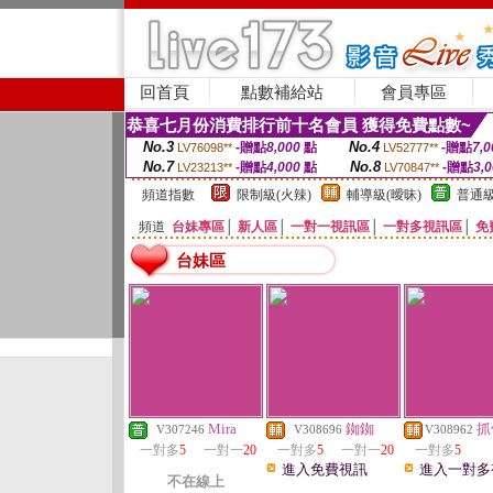
回首頁
點數補給站
會員專區
恭喜七月份消費排行前十名會員 獲得免費點數~
No.3
No.4
-贈點
8,000
點
-贈點
7,0
LV76098**
LV52777**
No.7
No.8
-贈點
4,000
點
-贈點
3,
LV23213**
LV70847**
頻道指數
限制級(火辣)
輔導級(曖昧)
普通級
頻道
台妹專區
│
新人區
│
一對一視訊區
│
一對多視訊區
│
免
台妹區
Mira
銣銣
抓
V307246
V308696
V308962
一對多
5
一對一
20
一對多
5
一對一
20
一對多
5
進入免費視訊
進入一對多
不在線上